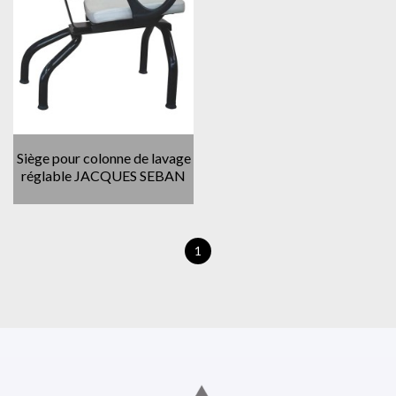
Siège pour colonne de lavage
réglable JACQUES SEBAN
1