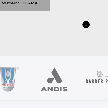
tourmaline XL GAMA
1