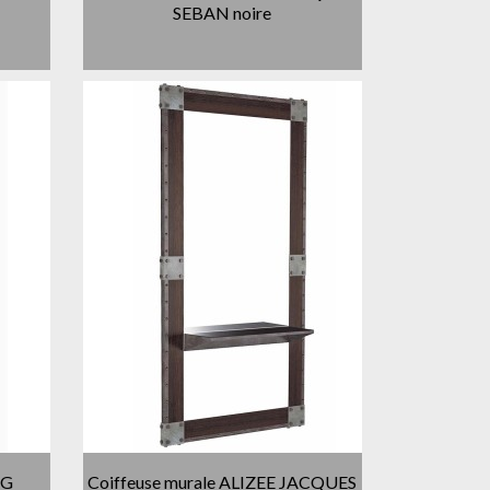
SEBAN noire
RG
Coiffeuse murale ALIZEE JACQUES