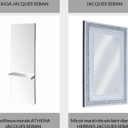
TAIGA JACQUES SEBAN
JACQUES SEBAN
oiffeuse murale ATHENA
Miroir mural rétroéclairé di
JACQUES SEBAN
HERMES JACQUES SEB