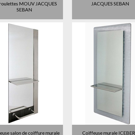
 roulettes MOUV JACQUES
JACQUES SEBAN
SEBAN
euse salon de coiffure murale
Coiffeuse murale ICEBE