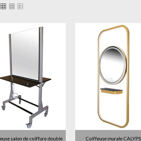
euse salon de coiffure double
Coiffeuse murale CALYP