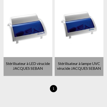
Stérilisateur à LED virucide
Stérilisateur à lampe UVC
JACQUES SEBAN
virucide JACQUES SEBAN
1