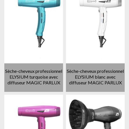
Sèche-cheveux professionnel
Sèche-cheveux professionnel
ELYSIUM turquoise avec
ELYSIUM blanc avec
diffuseur MAGIC PARLUX
diffuseur MAGIC PARLUX