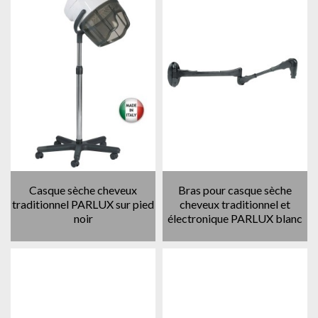
Casque sèche cheveux
Bras pour casque sèche
traditionnel PARLUX sur pied
cheveux traditionnel et
noir
électronique PARLUX blanc