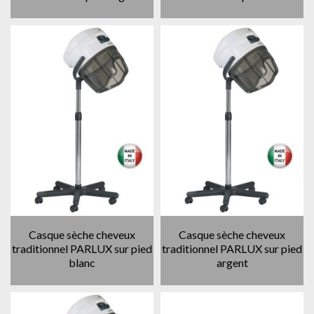
Casque sèche cheveux
Casque sèche cheveux
traditionnel PARLUX sur pied
traditionnel PARLUX sur pied
blanc
argent