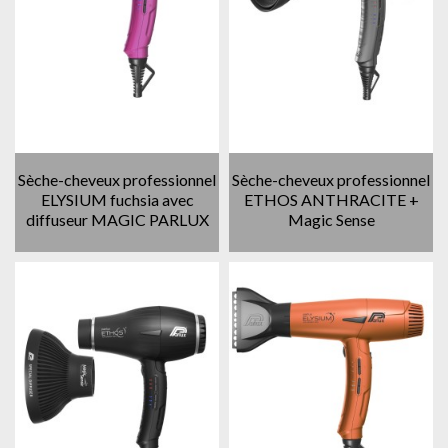
Sèche-cheveux professionnel
Sèche-cheveux professionnel
ELYSIUM fuchsia avec
ETHOS ANTHRACITE +
diffuseur MAGIC PARLUX
Magic Sense