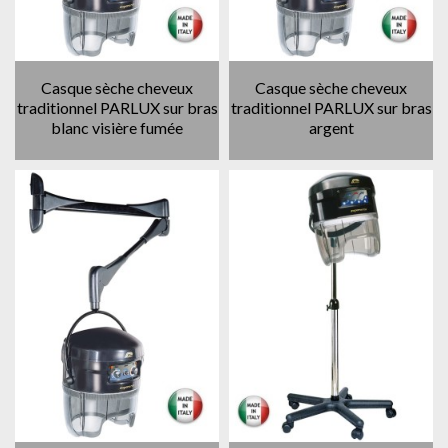
Casque sèche cheveux
Casque sèche cheveux
traditionnel PARLUX sur bras
traditionnel PARLUX sur bras
blanc visière fumée
argent