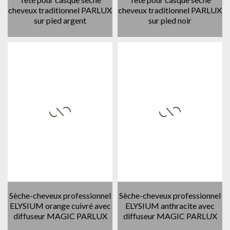
cheveux traditionnel PARLUX
cheveux traditionnel PARLUX
sur pied argent
sur pied noir
Sèche-cheveux professionnel
Sèche-cheveux professionnel
ELYSIUM orange cuivré avec
ELYSIUM anthracite avec
diffuseur MAGIC PARLUX
diffuseur MAGIC PARLUX