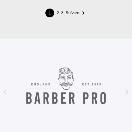

Suivant
2
3
1

