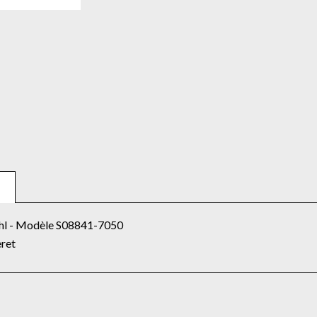
ahl - Modèle S08841-7050
eret