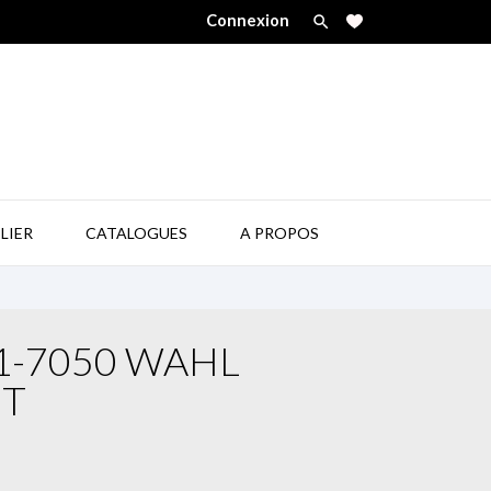
Connexion


LIER
CATALOGUES
A PROPOS
1-7050 WAHL
ET