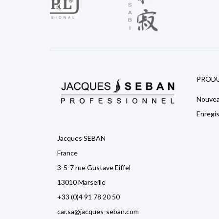

PRODU
Nouvea
Enregi
Jacques SEBAN
France
3-5-7 rue Gustave Eiffel
13010 Marseille
+33 (0)4 91 78 20 50
car.sa@jacques-seban.com