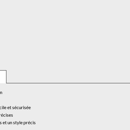
m
cile et sécurisée
récises
 et un style précis