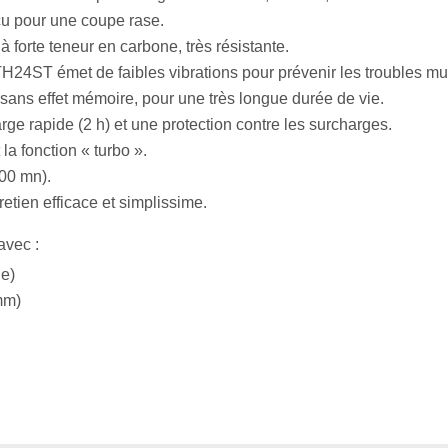
çu pour une coupe rase.
 forte teneur en carbone, très résistante.
 TH24ST émet de faibles vibrations pour prévenir les troubles m
sans effet mémoire, pour une très longue durée de vie.
ge rapide (2 h) et une protection contre les surcharges.
la fonction « turbo ».
100 mn).
etien efficace et simplissime.
avec :
le)
mm)