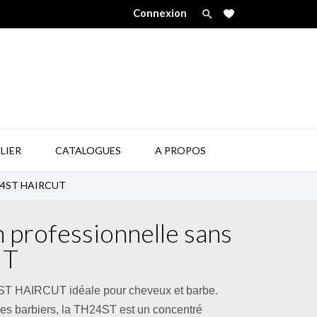
Connexion


LIER
CATALOGUES
A PROPOS
TH24ST HAIRCUT
n professionnelle sans
UT
4ST HAIRCUT idéale pour cheveux et barbe.
 les barbiers, la TH24ST est un concentré