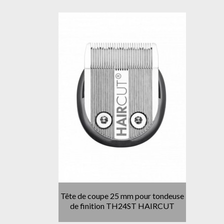
Tête de coupe 25 mm pour tondeuse
de finition TH24ST HAIRCUT