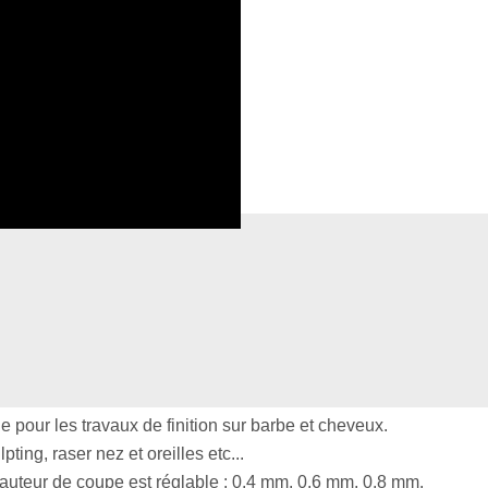
ur les travaux de finition sur barbe et cheveux.
ting, raser nez et oreilles etc...
hauteur de coupe est réglable : 0.4 mm, 0.6 mm, 0.8 mm.