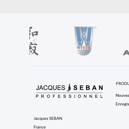

PRODU
Nouvea
Enregi
Jacques SEBAN
France