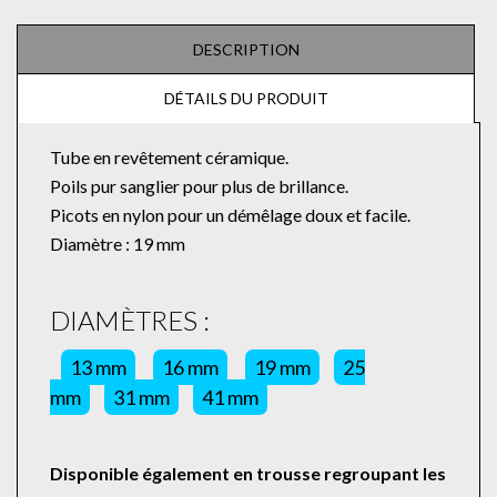
DESCRIPTION
DÉTAILS DU PRODUIT
Tube en revêtement céramique.
Poils pur sanglier pour plus de brillance.
Picots en nylon pour un démêlage doux et facile.
Diamètre : 19 mm
DIAMÈTRES :
13 mm
16 mm
19 mm
25
mm
31 mm
41 mm
Disponible également en trousse regroupant les