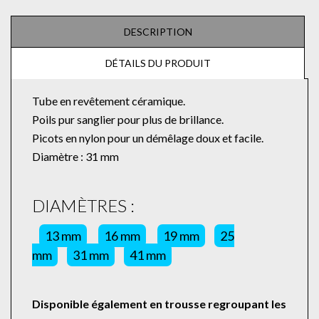
DESCRIPTION
DÉTAILS DU PRODUIT
Tube en revêtement céramique.
Poils pur sanglier pour plus de brillance.
Picots en nylon pour un démêlage doux et facile.
Diamètre : 31 mm
DIAMÈTRES :
13 mm
16 mm
19 mm
25
mm
31 mm
41 mm
Disponible également en trousse regroupant les